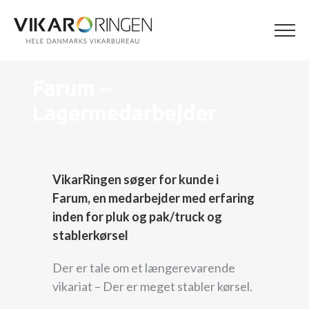
Skip
to
content
Farum –
Lagermedarbejder
VikarRingen søger for kunde i
Farum, en medarbejder med erfaring
inden for pluk og pak/truck og
stablerkørsel
Der er tale om et længerevarende
vikariat – Der er meget stabler kørsel.