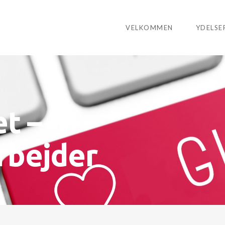
VELKOMMEN
YDELSE
t –
bejder