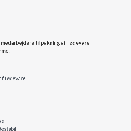
 medarbejdere til pakning af fødevare –
mme.
af fødevare
sel
estabil