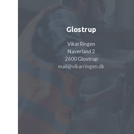
Glostrup
VikarRingen
Naverland 2
2600 Glostrup
mail@vikarringen.dk