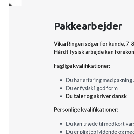
Pakkearbejder
VikarRingen søger for kunde, 7-8
Hårdt fysisk arbejde kan foreko
Faglige kvalifikationer:
Du har erfaring med pakning 
Du er fysisk i god form
Du taler og skriver dansk
Personlige kvalifikationer:
Du kan træde til med kort var
Du er pligtopfyldende og mød