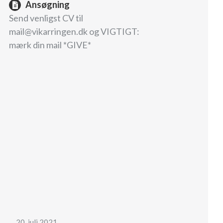
Ansøgning
Send venligst CV til
mail@vikarringen.dk og VIGTIGT:
mærk din mail *GIVE*
20. juli 2021