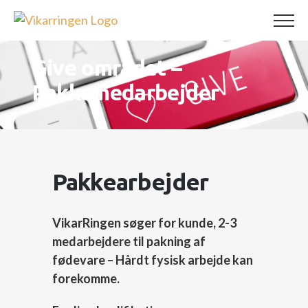
Skip
to
content
Give området –
Pakkemedarbejder
Pakkearbejder
VikarRingen søger for kunde, 2-3
medarbejdere til pakning af
fødevare – Hårdt fysisk arbejde kan
forekomme.