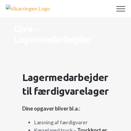
Skip
to
content
Give –
Lagermedarbejder
Lagermedarbejder
til færdigvarelager
Dine opgaver bliver bl.a.:
Læsning af færdigvarer
Kørsel med truck –
Truckkort er