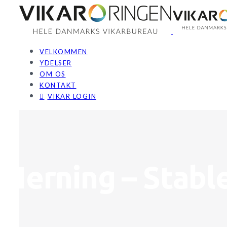
Skip
to
content
VELKOMMEN
YDELSER
OM OS
KONTAKT
VIKAR LOGIN
Herning – Stabl