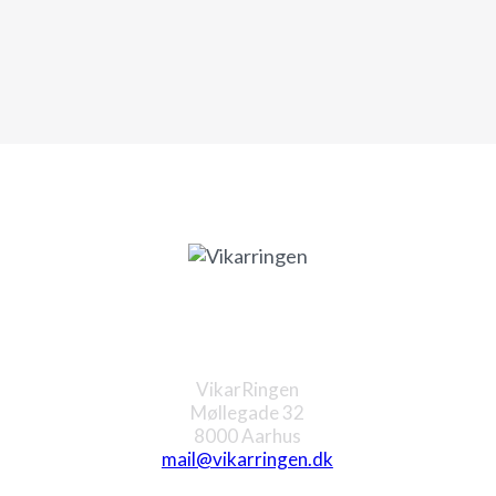
Aarhus
VikarRingen
Møllegade 32
8000 Aarhus
mail@vikarringen.dk