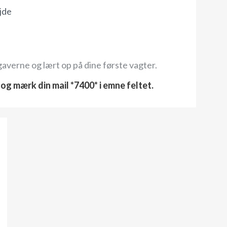
jde
opgaverne og lært op på dine første vagter.
og mærk din mail *7400* i emne feltet.