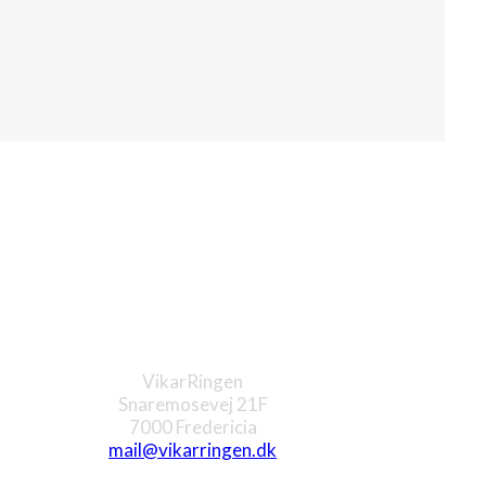
Fredericia
VikarRingen
Snaremosevej 21F
7000 Fredericia
mail@vikarringen.dk