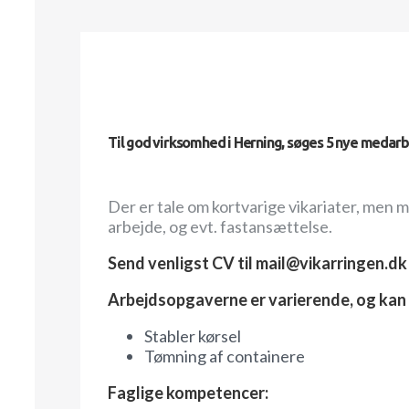
Til god virksomhed i Herning, søges 5 nye medarb
Der er tale om kortvarige vikariater, me
arbejde, og evt. fastansættelse.
Send venligst CV til mail@vikarringen.dk 
Arbejdsopgaverne er varierende, og kan 
Stabler kørsel
Tømning af containere
Faglige kompetencer: