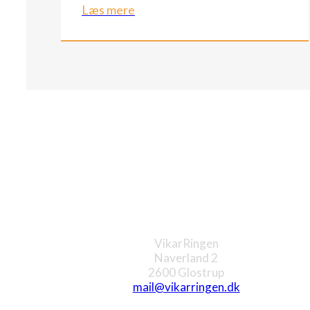
Læs mere
Glostrup
VikarRingen
Naverland 2
2600 Glostrup
mail@vikarringen.dk