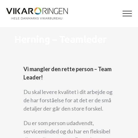
Skip
to
content
Herning – Teamleder
Vi mangler den rette person – Team
Leader!
Du skal levere kvalitet i dit arbejde og
de har forståelse for at det er de små
detaljer der går den store forskel.
Du er som person udadvendt,
serviceminded og du har en fleksibel