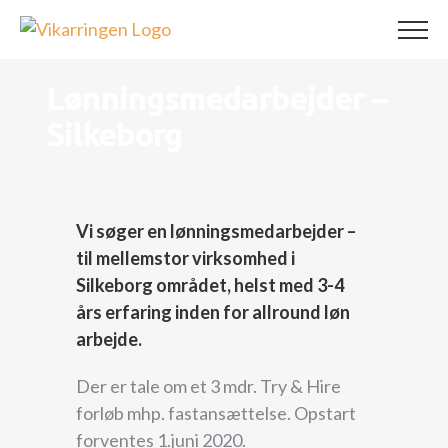
Skip
to
content
Lønningsmedarbejder –
Silkeborg
Vi søger en lønningsmedarbejder –
til mellemstor virksomhed i
Silkeborg området, helst med 3-4
års erfaring inden for allround løn
arbejde.
Der er tale om et 3 mdr. Try & Hire
forløb mhp. fastansættelse. Opstart
forventes 1.juni 2020.