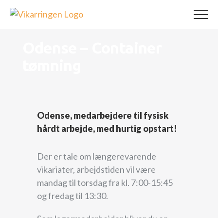
Skip
to
content
Odense – Container
tømning
Odense, medarbejdere til fysisk
hårdt arbejde, med hurtig opstart!
Der er tale om længerevarende
vikariater, arbejdstiden vil være
mandag til torsdag fra kl. 7:00-15:45
og fredag til 13:30.