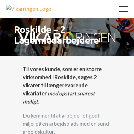
Skip
to
content
Roskilde – 2
Lagermedarbejdere
Til vores kunde, som er en større
virksomhed i Roskilde, søges 2
vikarer til længerevarende
vikariater
med opstart snarest
muligt.
Du kommer til at arbejde i et godt
miljø, på en arbejdsplads med en sund
arbejdskultur.