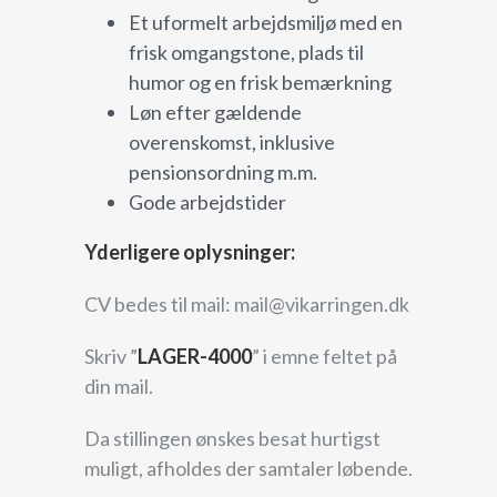
Et uformelt arbejdsmiljø med en
frisk omgangstone, plads til
humor og en frisk bemærkning
Løn efter gældende
overenskomst, inklusive
pensionsordning m.m.
Gode arbejdstider
Yderligere oplysninger:
CV bedes til mail: mail@vikarringen.dk
Skriv ”
LAGER-4000
” i emne feltet på
din mail.
Da stillingen ønskes besat hurtigst
muligt, afholdes der samtaler løbende.