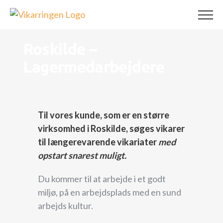
Skip
to
content
Roskilde –
Lagermedarbejdere
Til vores kunde, som er en større
virksomhed i Roskilde, søges vikarer
til længerevarende vikariater
med
opstart snarest muligt.
Du kommer til at arbejde i et godt
miljø, på en arbejdsplads med en sund
arbejds kultur.