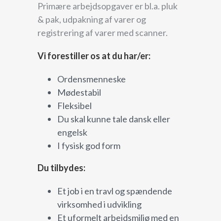
Primære arbejdsopgaver er bl.a. pluk
& pak, udpakning af varer og
registrering af varer med scanner.
Vi forestiller os at du har/er:
Ordensmenneske
Mødestabil
Fleksibel
Du skal kunne tale dansk eller
engelsk
I fysisk god form
Du tilbydes:
Et job i en travl og spændende
virksomhed i udvikling
Et uformelt arbejdsmiljø med en