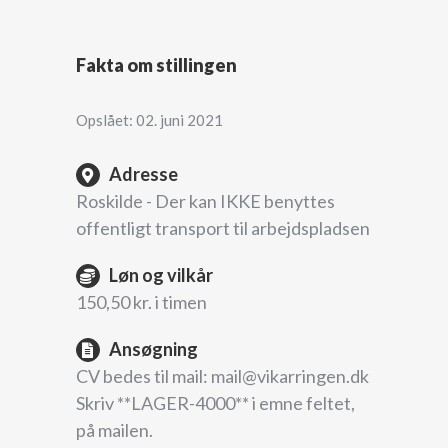
Fakta om stillingen
Opslået: 02. juni 2021
Adresse
Roskilde - Der kan IKKE benyttes
offentligt transport til arbejdspladsen
Løn og vilkår
150,50 kr. i timen
Ansøgning
CV bedes til mail: mail@vikarringen.dk
Skriv **LAGER-4000** i emne feltet,
på mailen.