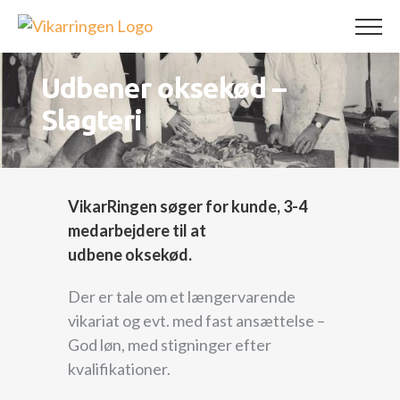
Skip
to
content
Udbener oksekød –
Slagteri
VikarRingen søger for kunde, 3-4
medarbejdere til at
udbene oksekød.
Der er tale om et længervarende
vikariat og evt. med fast ansættelse –
God løn, med stigninger efter
kvalifikationer.