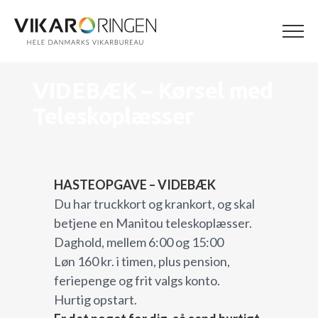
Skip
to
content
VIDEBÆK – Kørsel med
Teleskoplæsser
HASTEOPGAVE – VIDEBÆK
Du har truckkort og krankort, og skal
betjene en Manitou teleskoplæsser.
Daghold, mellem 6:00 og 15:00
Løn 160 kr. i timen, plus pension,
feriepenge og frit valgs konto.
Hurtig opstart.