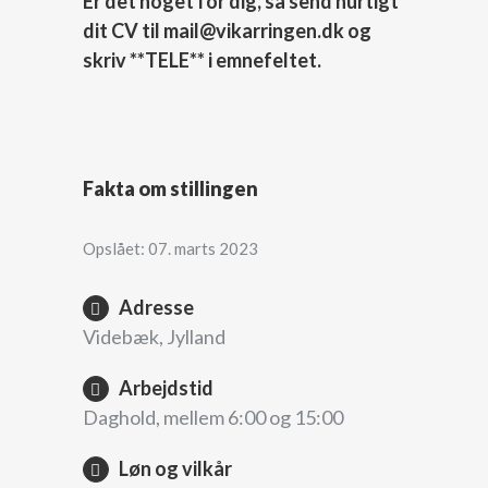
Er det noget for dig, så send hurtigt
dit CV til mail@vikarringen.dk og
skriv **TELE** i emnefeltet.
Fakta om stillingen
Opslået: 07. marts 2023
Adresse
Videbæk, Jylland
Arbejdstid
Daghold, mellem 6:00 og 15:00
Løn og vilkår