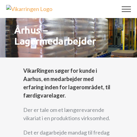
Skip
to
content
Århus –
Lagermedarbejder
VikarRingen søger for kunde i
Aarhus, en medarbejder med
erfaring inden for lagerområdet, til
færdigvarelager.
Der er tale om et længerevarende
vikariat i en produktions virksomhed.
Det er dagarbejde mandag til fredag