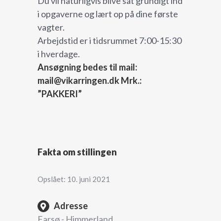
Du vil naturligvis blive sat grundigt ind
i opgaverne og lært op på dine første
vagter.
Arbejdstid er i tidsrummet 7:00-15:30
i hverdage.
Ansøgning bedes til mail:
mail@vikarringen.dk Mrk.:
”PAKKERI”
Fakta om stillingen
Opslået: 10. juni 2021
Adresse
Farsø - Himmerland