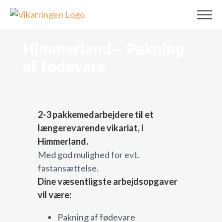
Skip
to
content
Himmerland – Pakning
af fødevare
2-3 pakkemedarbejdere til et
længerevarende vikariat, i
Himmerland.
Med god mulighed for evt.
fastansættelse.
Dine væsentligste arbejdsopgaver
vil være:
Pakning af fødevare