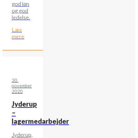
god løn
og god
ledelse.
Læs
mere
30.
november
2020
Jyderup
–
lagermedarbejder
Jyderup,