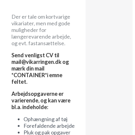
Der er tale om kortvarige
vikariater, men med gode
muligheder for
længerevarende arbejde,
og evt. fastansættelse.
Send venligst CV til
mail@vikarringen.dk og
mærk din mail
*CONTAINER*i emne
feltet.
Arbejdsopgaverne er
varierende, og kan være
bl.a. indeholde:
Ophængning af tøj
Forefaldende arbejde
Pluk og pak opgaver