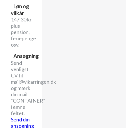
Løn og
vilkår
147,30 kr.
plus
pension,
feriepenge
osv.
Ansøgning
Send
venligst
CV til
mail@vikarringen.dk
og mærk
din mail
*CONTAINER*
i emne
feltet.
Send din
ansøgning