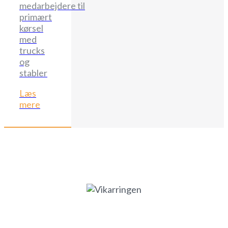
medarbejdere til
primært
kørsel
med
trucks
og
stabler
Læs
mere
Glostrup