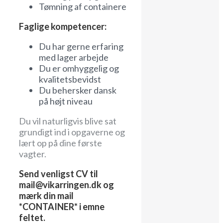
Tømning af containere
Faglige kompetencer:
Du har gerne erfaring
med lager arbejde
Du er omhyggelig og
kvalitetsbevidst
Du behersker dansk
på højt niveau
Du vil naturligvis blive sat
grundigt ind i opgaverne og
lært op på dine første
vagter.
Send venligst CV til
mail@vikarringen.dk og
mærk din mail
*CONTAINER* i emne
feltet.