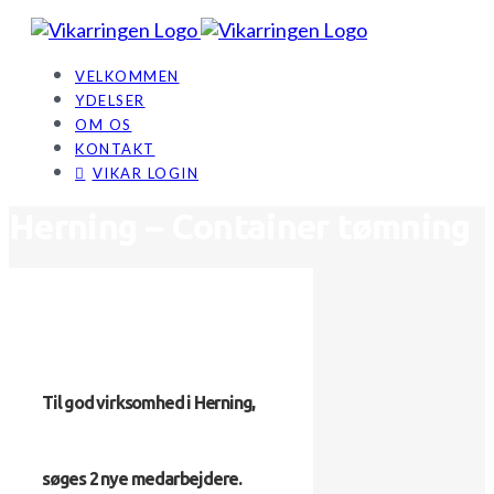
Skip
to
content
VELKOMMEN
YDELSER
OM OS
KONTAKT
VIKAR LOGIN
Herning – Container tømning
Til god virksomhed i Herning,
søges 2 nye medarbejdere.