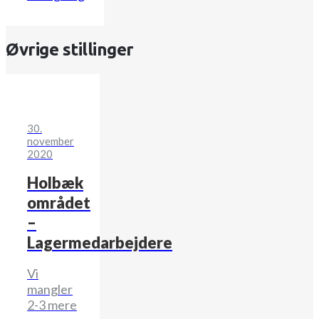
Øvrige stillinger
30.
november
2020
Holbæk
området
–
Lagermedarbejdere
Vi
mangler
2-3 mere