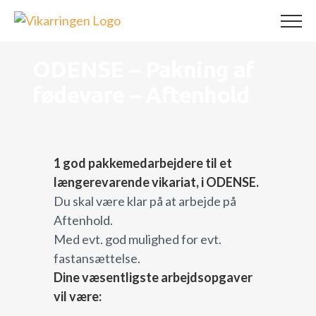
Skip
to
content
ODENSE – Pakning af
fødevare – Aftenhold
1 god pakkemedarbejdere til et
længerevarende vikariat, i ODENSE.
Du skal være klar på at arbejde på
Aftenhold.
Med evt. god mulighed for evt.
fastansættelse.
Dine væsentligste arbejdsopgaver
vil være: